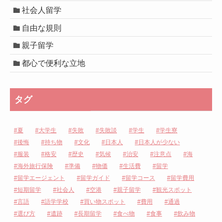
社会人留学
自由な規則
親子留学
都心で便利な立地
タグ
夏
大学生
失敗
失敗談
学生
学生寮
後悔
持ち物
文化
日本人
日本人が少ない
服装
格安
歴史
気候
治安
注意点
海
海外旅行保険
準備
物価
生活費
留学
留学エージェント
留学ガイド
留学コース
留学費用
短期留学
社会人
空港
親子留学
観光スポット
言語
語学学校
買い物スポット
費用
通過
選び方
遺跡
長期留学
食べ物
食事
飲み物