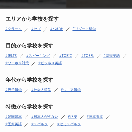
エリアから学校を探す
／
／
／
クラーク
セブ
バギオ
リゾート留学
目的から学校を探す
／
／
／
／
／
IELTS
スピーキング
TOEIC
TOEFL
基礎英語
／
ワーホリ対策
ビジネス英語
年代から学校を探す
／
／
親子留学
社会人留学
シニア留学
特徴から学校を探す
／
／
／
／
韓国資本
日本人が少ない
格安
日本資本
／
／
医療英語
スパルタ
セミスパルタ